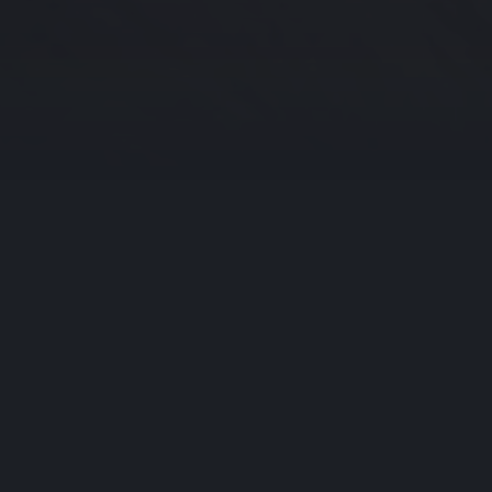
Waarom werken met
OPA?
We bouwen de strategie samen met jou. Een fris team
en korte lijnen. Samen werken wij aan een duidelijke
route naar groei die past binnen de woonbranche of
vrijetijdssector.